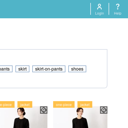
Login
Help
pants
skirt
skirt-on-pants
shoes
e-piece
jacket
one-piece
jacket