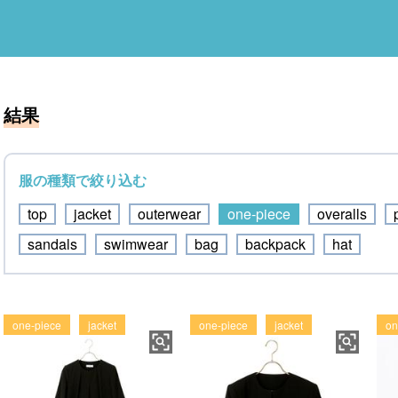
結果
服の種類で絞り込む
top
jacket
outerwear
one-piece
overalls
sandals
swimwear
bag
backpack
hat
one-piece
jacket
one-piece
jacket
on