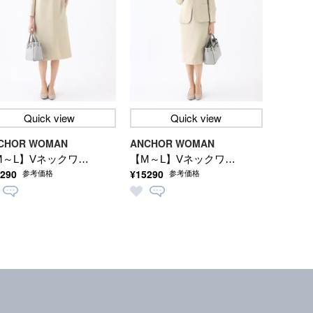
Quick view
Quick view
CHOR WOMAN
ANCHOR WOMAN
M～L】Vネックワン
【M～L】Vネックワン
290
¥15290
参考価格
参考価格
ース【セレモニー/
ピース【セレモニー/
勤/学校行事/入卒/オ
通勤/学校行事/入卒/オ
ージョン/セットア
ケージョン/セットア
プ着用可】
ップ着用可】