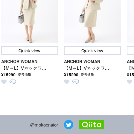
Quick view
Quick view
ANCHOR WOMAN
ANCHOR WOMAN
AN
【M～L】Vネックワン
【M～L】Vネックワン
【
¥15290
¥15290
¥15
参考価格
参考価格
ピース【セレモニー/
ピース【セレモニー/
ピ
通勤/学校行事/入卒/オ
通勤/学校行事/入卒/オ
通
ケージョン/セットア
ケージョン/セットア
ケ
ップ着用可】
ップ着用可】
ッ
@mokoenator