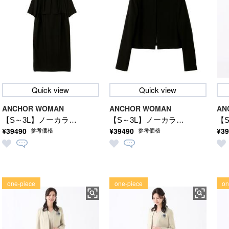
Quick view
Quick view
ANCHOR WOMAN
ANCHOR WOMAN
AN
【S～3L】ノーカラー
【S～3L】ノーカラー
【
¥39490
¥39490
¥39
参考価格
参考価格
ジャケット＆ボレロ付
ジャケット＆ボレロ付
ジ
きワンピース アンサ
きワンピース アンサ
き
ンブル【軽量／洗え
ンブル【軽量／洗え
ン
る】【礼服・喪服・ブ
る】【礼服・喪服・ブ
る
one-piece
one-piece
on
ラックフォーマル】
ラックフォーマル】
ラ