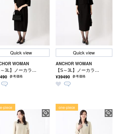
Quick view
Quick view
CHOR WOMAN
ANCHOR WOMAN
S～3L】ノーカラー
【S～3L】ノーカラー
490
¥39490
参考価格
参考価格
ャケット＆ボレロ付
ジャケット＆ボレロ付
ワンピース アンサ
きワンピース アンサ
ブル【軽量／洗え
ンブル【軽量／洗え
】【礼服・喪服・ブ
る】【礼服・喪服・ブ
e-piece
one-piece
ックフォーマル】
ラックフォーマル】