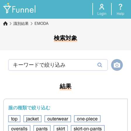
Login
Help
識別結果
EMODA
検索対象
結果
服の種類で絞り込む
top
jacket
outerwear
one-piece
overalls
pants
skirt
skirt-on-pants