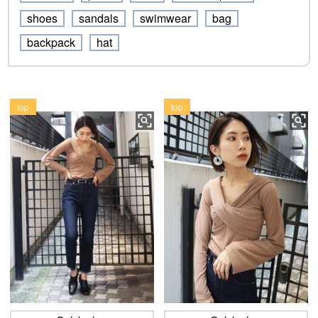
shoes
sandals
swimwear
bag
backpack
hat
top
top