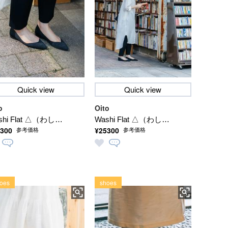
Quick view
Quick view
o
Oito
shi Flat △（わしふ
Washi Flat △（わしふ
300
¥25300
参考価格
参考価格
っと さんかく）
らっと さんかく）
洗える】
【洗える】
oes
shoes