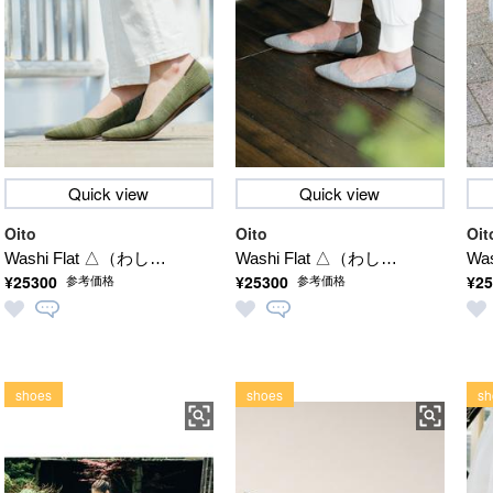
Quick view
Quick view
Oito
Oito
Oit
Washi Flat △（わしふ
Washi Flat △（わしふ
Wa
¥25300
¥25300
¥25
参考価格
参考価格
らっと さんかく）
らっと さんかく）
ら
【洗える】
【洗える】
【
shoes
shoes
sh