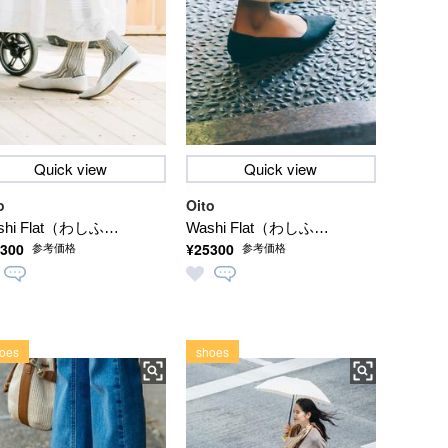
Quick view
Quick view
o
Oito
shi Flat（わしふら
Washi Flat（わしふら
300
¥25300
参考価格
参考価格
と）【洗える】
っと）【洗える】
oes
shoes