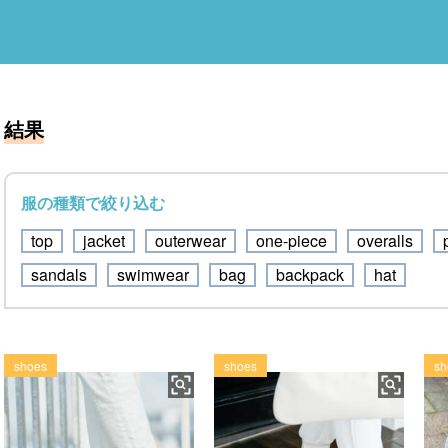
結果
服の種類で絞り込む
top
jacket
outerwear
one-piece
overalls
sandals
swimwear
bag
backpack
hat
shoes
shoes
sh