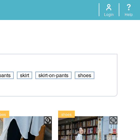
Login
Help
pants
skirt
skirt-on-pants
shoes
oes
shoes