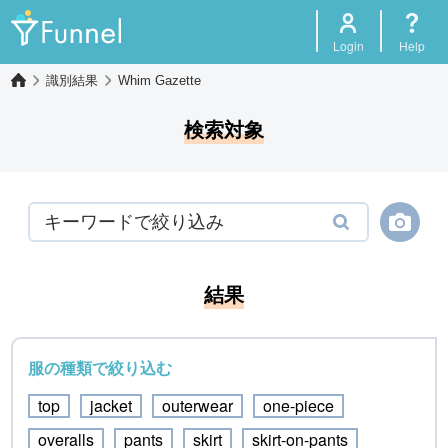
Login
Help
識別結果
Whim Gazette
検索対象
結果
服の種類で絞り込む
top
jacket
outerwear
one-piece
overalls
pants
skirt
skirt-on-pants