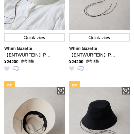
Quick view
Quick view
Whim Gazette
Whim Gazette
【ENTWURFEIN】Paul
【ENTWURFEIN】Paul
¥24200
¥24200
参考価格
参考価格
L.2
L.2
hat
hat