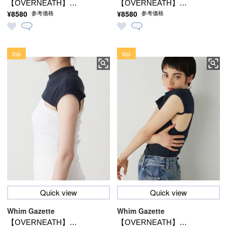
【OVERNEATH】
【OVERNEATH】
¥8580
¥8580
参考価格
参考価格
RibMock063
RibMock063
top
top
Quick view
Quick view
Whim Gazette
Whim Gazette
【OVERNEATH】
【OVERNEATH】