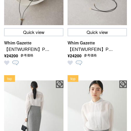
Quick view
Quick view
Whim Gazette
Whim Gazette
【ENTWURFEIN】Paul
【ENTWURFEIN】Paul
¥24200
¥24200
参考価格
参考価格
L.2
L.2
top
top