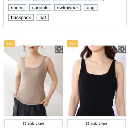
shoes
sandals
swimwear
bag
backpack
hat
top
top
Quick view
Quick view