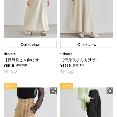
Quick view
Quick view
titivate
titivate
【低身長さん向けサイ
【低身長さん向けサイ
¥6919
¥6919
参考価格
参考価格
ズ有り】【IGTV】 ハー
ズ有り】【IGTV】 ハー
フスリーブリブデザイ
フスリーブリブデザイ
ンニットワンピース
ンニットワンピース
pants
pants