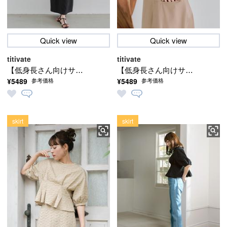
Quick view
Quick view
titivate
titivate
【低身長さん向けサイ
【低身長さん向けサイ
¥5489
¥5489
参考価格
参考価格
ズ有り】 フロントポケ
ズ有り】 フロントポケ
ットデザインVネックワ
ットデザインVネックワ
ンピース
ンピース
skirt
skirt