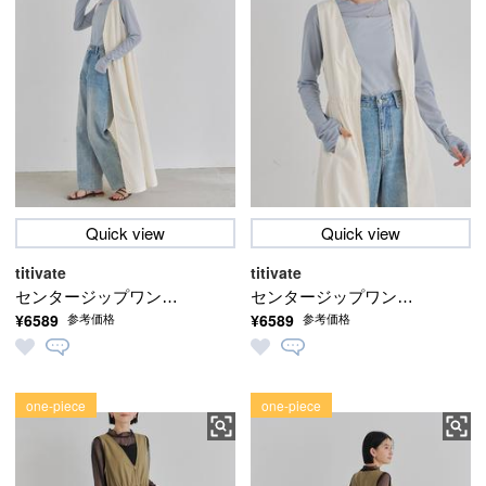
Quick view
Quick view
titivate
titivate
センタージップワンピ
センタージップワンピ
¥6589
¥6589
参考価格
参考価格
ース
ース
one-piece
one-piece