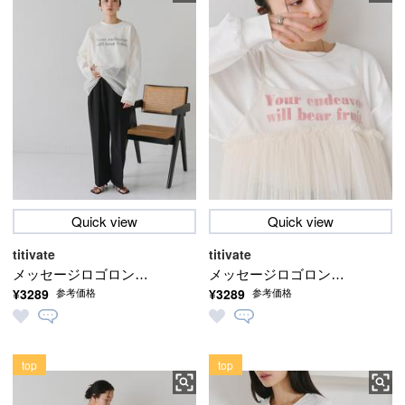
Quick view
Quick view
titivate
titivate
メッセージロゴロング
メッセージロゴロング
¥3289
¥3289
参考価格
参考価格
スリーブTシャツ【メー
スリーブTシャツ【メー
ル便可／100】
ル便可／100】
top
top