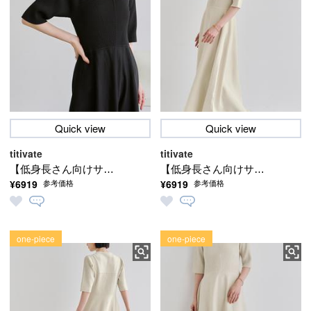
Quick view
Quick view
titivate
titivate
【低身長さん向けサイ
【低身長さん向けサイ
¥6919
¥6919
参考価格
参考価格
ズ有り】【IGTV】 ハー
ズ有り】【IGTV】 ハー
フスリーブリブデザイ
フスリーブリブデザイ
ンニットワンピース
ンニットワンピース
one-piece
one-piece