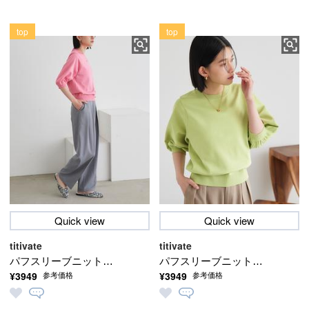
top
top
Quick view
Quick view
titivate
titivate
パフスリーブニットト
パフスリーブニットト
¥3949
¥3949
参考価格
参考価格
ップス【メール便可／
ップス【メール便可／
100】
100】