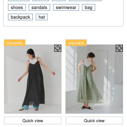
shoes
sandals
swimwear
bag
backpack
hat
one-piece
one-piece
Quick view
Quick view