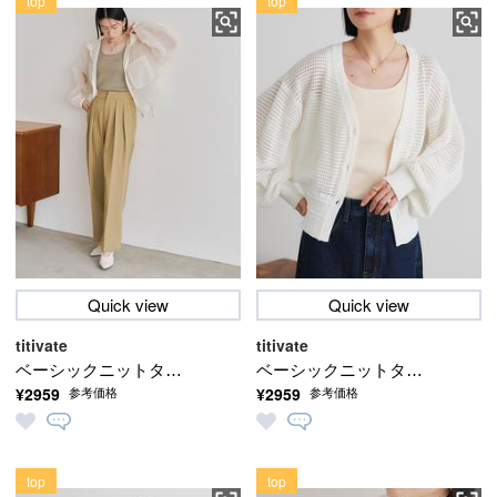
top
top
Quick view
Quick view
titivate
titivate
ベーシックニットタン
ベーシックニットタン
¥2959
¥2959
参考価格
参考価格
クトップ【メール便可
クトップ【メール便可
／80】
／80】
top
top