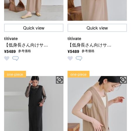
Quick view
Quick view
titivate
titivate
【低身長さん向けサイ
【低身長さん向けサイ
¥5489
¥5489
参考価格
参考価格
ズ有り】 フロントポケ
ズ有り】 フロントポケ
ットデザインVネックワ
ットデザインVネックワ
ンピース
ンピース
one-piece
one-piece