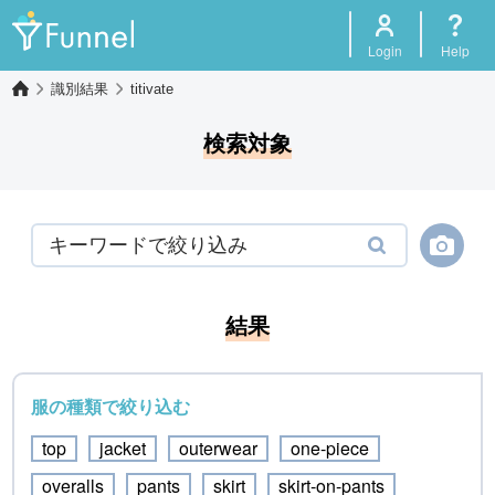
Login
Help
識別結果
titivate
検索対象
結果
服の種類で絞り込む
top
jacket
outerwear
one-piece
overalls
pants
skirt
skirt-on-pants