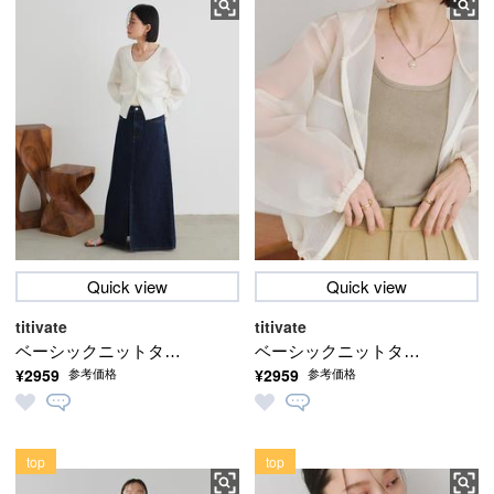
Quick view
Quick view
titivate
titivate
ベーシックニットタン
ベーシックニットタン
¥2959
¥2959
参考価格
参考価格
クトップ【メール便可
クトップ【メール便可
／80】
／80】
top
top