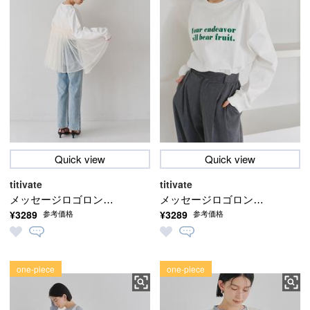
Quick view
Quick view
titivate
titivate
メッセージロゴロング
メッセージロゴロング
¥3289
¥3289
参考価格
参考価格
スリーブTシャツ【メー
スリーブTシャツ【メー
ル便可／100】
ル便可／100】
one-piece
one-piece