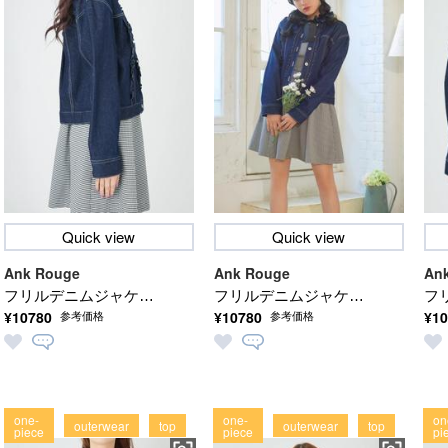
Quick view
Quick view
Ank Rouge
Ank Rouge
An
フリルデニムジャケッ
フリルデニムジャケッ
フ
¥10780
¥10780
¥10
参考価格
参考価格
ト
ト
ト
one-
one-
on
outerwear
top
outerwear
top
piece
piece
pi