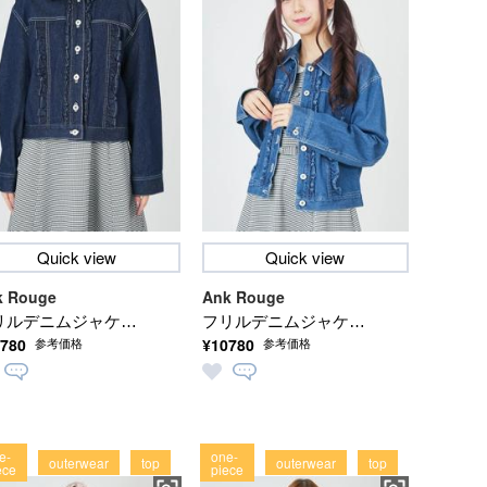
Quick view
Quick view
k Rouge
Ank Rouge
リルデニムジャケッ
フリルデニムジャケッ
780
¥10780
参考価格
参考価格
ト
e-
one-
outerwear
top
outerwear
top
ece
piece