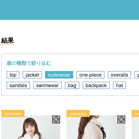
結果
服の種類で絞り込む
top
jacket
outerwear
one-piece
overalls
sandals
swimwear
bag
backpack
hat
outerwear
outerwear
ou