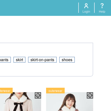
Login
Help
pants
skirt
skirt-on-pants
shoes
terwear
outerwear