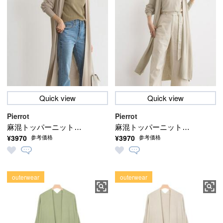
Quick view
Quick view
Pierrot
Pierrot
麻混トッパーニットカ
麻混トッパーニットカ
¥3970
¥3970
参考価格
参考価格
ーディガン【2021春新
ーディガン【2021春新
色】[72h限定
色】[72h限定
☆10％OFF][送料無料]
☆10％OFF][送料無料]
(3/8 9:59まで)【3月11日
outerwear
(3/8 9:59まで)【3月11日
outerwear
頃より順次発送】
頃より順次発送】