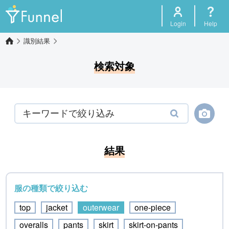
Login
Help
識別結果
検索対象
結果
服の種類で絞り込む
top
jacket
outerwear
one-piece
overalls
pants
skirt
skirt-on-pants