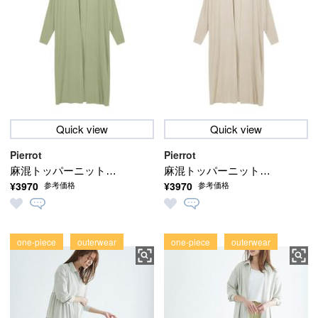
Quick view
Quick view
Pierrot
Pierrot
麻混トッパーニットカ
麻混トッパーニットカ
¥3970
¥3970
参考価格
参考価格
ーディガン【2021春新
ーディガン【2021春新
色】[72h限定
色】[72h限定
☆10％OFF][送料無料]
☆10％OFF][送料無料]
(3/8 9:59まで)【3月11日
one-piece
outerwear
(3/8 9:59まで)【3月11日
one-piece
outerwear
頃より順次発送】
頃より順次発送】