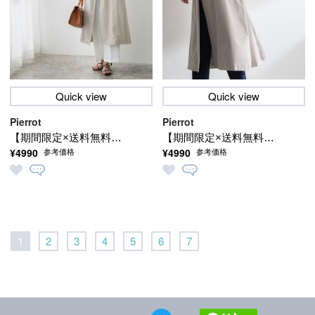
Quick view
Quick view
Pierrot
Pierrot
【期間限定×送料無料】
【期間限定×送料無料】
¥4990
¥4990
参考価格
参考価格
キャンディースリーブ
キャンディースリーブ
袖山タックトレンチコ
袖山タックトレンチコ
ート（～3/25 17:59ま
ート（～3/25 17:59ま
で）
で）
1
2
3
4
5
6
7