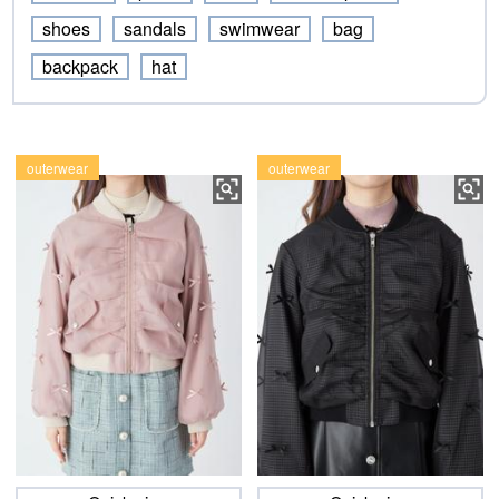
shoes
sandals
swimwear
bag
backpack
hat
outerwear
outerwear